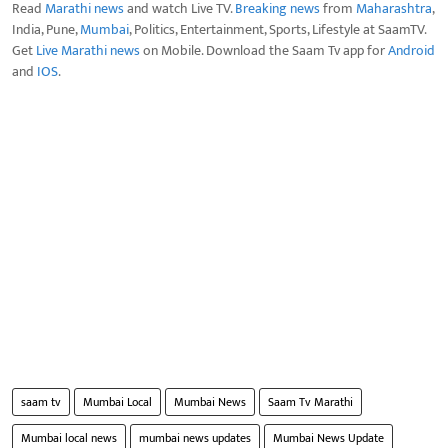
Read
Marathi news
and watch Live TV.
Breaking news
from
Maharashtra
,
India, Pune,
Mumbai
, Politics, Entertainment, Sports, Lifestyle at SaamTV.
Get
Live Marathi news
on Mobile. Download the Saam Tv app for
Android
and
IOS
.
saam tv
Mumbai Local
Mumbai News
Saam Tv Marathi
Mumbai local news
mumbai news updates
Mumbai News Update