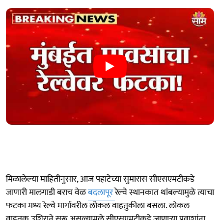
मिळालेल्या माहितीनुसार, आज पहाटेच्या सुमारास सीएसएमटीकडे
जाणारी मालगाडी बराच वेळ
बदलापूर
रेल्वे स्थानकात थांबल्यामुळे त्याचा
फटका मध्य रेल्वे मार्गावरील लोकल वाहतुकीला बसला. लोकल
वाहतूक उशिराने सुरू असल्यामुळे सीएसएमटीकडे जाणाऱ्या प्रवाशांना