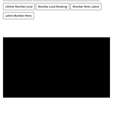
Lifeline Mumbai Local
Mumbai Local Breaking
Mumbai News Latest
Latest Mumbai News