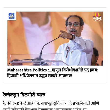
Maharashtra Politics :...म्हणून विरोधीपक्षनेते पद हवंय;
हिवाळी अधिवेशनात उद्धव ठाकरे आक्रमक
रेल्वेकडून दिलगीरी व्यक्त
रेल्वेने स्पष्ट केलं आहे की, पायाभूत सुविधांच्या देखभालीसाठी आणि
सुरक्षिततेसाठी देखभाल मेगाब्लॉक अत्यावश्यक आहेत. या