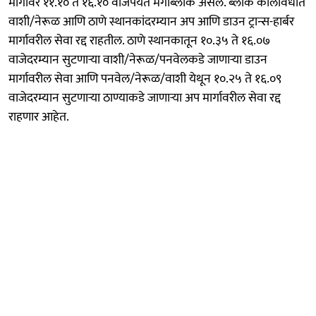
मार्गावर ११.१० ते १६.१० वाजेपर्यंत मेगाब्लॉक असेल. ब्लॉक कालावधीत
वाशी/नेरूळ आणि ठाणे स्थानकांदरम्यान अप आणि डाउन ट्रान्स-हार्बर
मार्गावरील सेवा रद्द राहतील. ठाणे स्थानकातून १०.३५ ते १६.०७
वाजेदरम्यान सुटणाऱ्या वाशी/नेरूळ/पनवेलकडे जाणाऱ्या डाउन
मार्गावरील सेवा आणि पनवेल/नेरूळ/वाशी येथून १०.२५ ते १६.०९
वाजेदरम्यान सुटणाऱ्या ठाण्याकडे जाणाऱ्या अप मार्गावरील सेवा रद्द
राहणार आहेत.