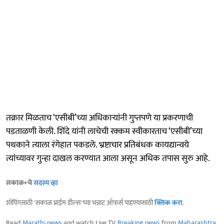
तक्रार मिळताच ‘एसीबी’च्या अधिकाऱ्यांनी गुप्तपणे या प्रकरणाची
पडताळणी केली. शिंदे यांनी लाचेची रक्कम स्वीकारताच ‘एसीबी’च्या
पथकाने त्याला रंगेहात पकडले. भ्रष्टाचार प्रतिबंधक कायद्यान्वये
त्यांच्यावर गुन्हा दाखल करण्यात आला असून अधिक तपास सुरु आहे.
सकाळ+चे
सदस्य व्हा
शॉपिंगसाठी 'सकाळ प्राईम डील्स'च्या भन्नाट ऑफर्स पाहण्यासाठी
क्लिक करा
.
Read
Marathi news
and watch Live TV.
Breaking news
from
Maharashtra
,