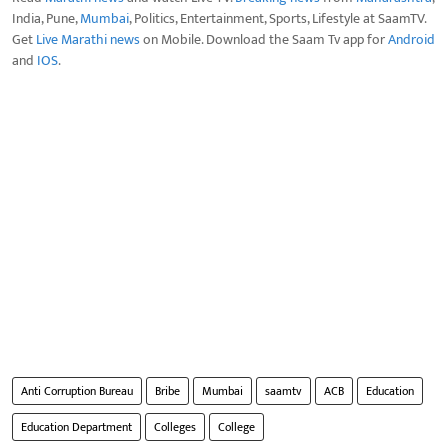
India, Pune,
Mumbai
, Politics, Entertainment, Sports, Lifestyle at SaamTV.
Get
Live Marathi news
on Mobile. Download the Saam Tv app for
Android
and
IOS
.
Anti Corruption Bureau
Bribe
Mumbai
saamtv
ACB
Education
Education Department
Colleges
College