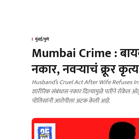
मुंबई/पुणे
Mumbai Crime : बायक
नकार, नवऱ्याचं क्रूर कृत्
Husband’s Cruel Act After Wife Refuses Intimacy
शारीरिक संबंधास नकार दिल्यामुळे पतीने रॉकेल ओतू
पोलिसांनी आरोपीला अटक केली आहे.