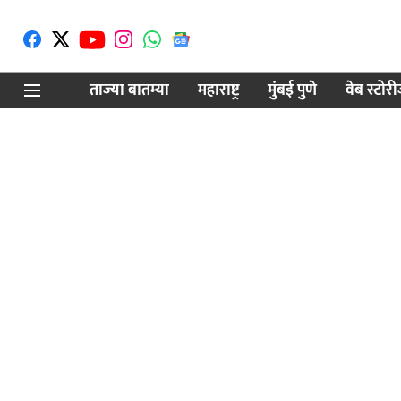
ताज्या बातम्या
महाराष्ट्र
मुंबई पुणे
वेब स्टोर