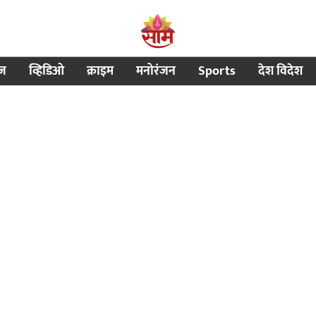
ीज
व्हिडिओ
क्राइम
मनोरंजन
Sports
देश विदेश