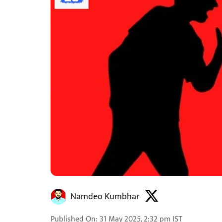
Namdeo Kumbhar
Published On
:
31 May 2025, 2:32 pm
IST