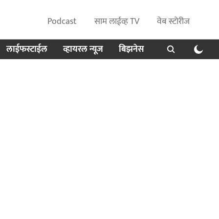
Podcast
साम लाईव्ह TV
वेब स्टोरीज
लाईफस्टाईल
व्हायरल न्यूज
बिझनेस