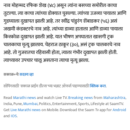
नाव मोहम्मद रफिक शेख (४८) असून त्यांना बसच्या समोरील काचा
तुटल्या. त्या काचा त्यांच्या डोक्यात घुसल्या. त्यांच्या उजव्या पायाला आणि
गुडघ्याला दुखापत झाली आहे. तर रवींद्र पांडुरंग शेंबाडकर (५६) असं
जखमी कंडक्टरचे नाव आहे. त्यांच्या डाव्या हाताला आणि डाव्या पायाला
किरकोळ दुखापत झाली आहे. यात भीषण अपघातात खासगी ट्रक
चालकाचा मृत्यू झालाय. चेहराज ठाकूर (३०), असं ट्रक चालकाचे नाव
आहे. तो गुजरातचा रहिवासी होता, त्याला गंभीर दुखापत झाली होती.
त्याच्यावर उपचार चालू असताना त्याचा मृत्यू झाला.
सकाळ+चे
सदस्य व्हा
शॉपिंगसाठी 'सकाळ प्राईम डील्स'च्या भन्नाट ऑफर्स पाहण्यासाठी
क्लिक करा
.
Read
Marathi news
and watch Live TV.
Breaking news
from
Maharashtra
,
India, Pune,
Mumbai
, Politics, Entertainment, Sports, Lifestyle at SaamTV.
Get
Live Marathi news
on Mobile. Download the Saam Tv app for
Android
and
IOS
.