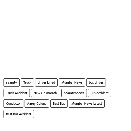
saamtv
Truck
driver killed
Mumbai News
bus driver
Truck Accident
News in marathi
saamtvneews
Bus accident
Conductor
Aarey Colony
Best Bus
Mumbai News Latest
Best Bus Accident