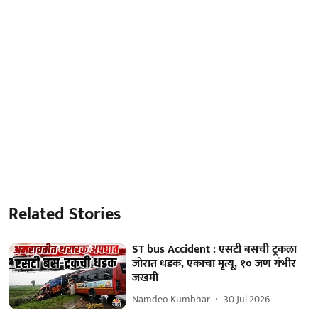
Related Stories
ST bus Accident : एसटी बसची ट्रकला
जोरात धडक, एकाचा मृत्यू, १० जण गंभीर
जखमी
Namdeo Kumbhar
30 Jul 2026