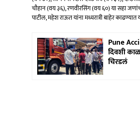
चौहान (वय ३६), रणवीरसिंग (वय ६०) या सहा जण
पाटील, महेश राऊत यांना मध्यरात्री बाहेर काढण्यात
Pune Accid
दिवशी काळा
चिरडलं