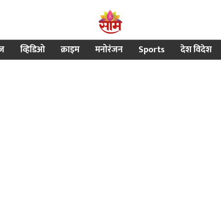
ीज
व्हिडिओ
क्राइम
मनोरंजन
Sports
देश विदेश