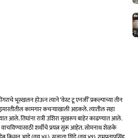
ाचे भूस्खलन होऊन त्याने ‘वेस्ट टू एनर्जी’ प्रकल्पाच्या तीन
त इमारतीतील कामगार कचऱ्याखाली अडकले. त्यातील सहा
ात आले. तिघांना रात्री उशिरा सुखरूप बाहेर काढण्यात आले.
 वाचविण्यासाठी शर्थीचे प्रयत्न सुरू आहेत. सोमनाथ शेळके
 किसन आडे (वय ४६), सुजाता शिंदे (वय ४९), रामप्रतापसिंह