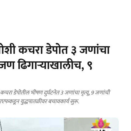
मोशी कचरा डेपोत ३ जणांचा
 जण ढिगाऱ्याखालीच, ९
 डेपोतील भीषण दुर्घटनेत 3 जणांचा मृत्यू, 9 जणांची
फकडून युद्धपातळीवर बचावकार्य सुरू.