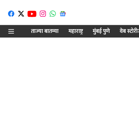
ताज्या बातम्या
महाराष्ट्र
मुंबई पुणे
वेब स्टोर