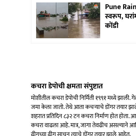
Pune Rainfa
स्वरूप, घर
कोंडी
कचरा डेपोची क्षमता संपुष्टात
मोशीतील कचरा डेपोची निर्मिती १९९१ मध्ये झाली. ग
जमा केला जातो. तेथे आता कचऱ्याचे डोंगर तयार झाले
शहरात प्रतिदिन ८३२ टन कचरा निर्माण होत होता. आ
कचरा वाढला आहे. मात्र, जागा तेवढीच असल्याने आणि
ढीगच्या ढीग साचून त्याचे डोंगर तयार झाले आहेत.