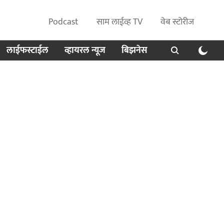
Podcast
साम लाईव्ह TV
वेब स्टोरीज
लाईफस्टाईल
व्हायरल न्यूज
बिझनेस