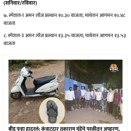
(शनिवार/रविवार)
७. स्पेशल-1 अमन लॉज प्रस्थान १०.३० वाजता; माथेरान आगमन १०.४८
वाजता
८. स्पेशल-3 अमन लॉज प्रस्थान १३.३५ वाजता; माथेरान आगमन १३.५३
वाजता
बीड पुन्हा हादरलं; कंत्राटदार तुकाराम मुंडेंचे परळीतून अपहरण,