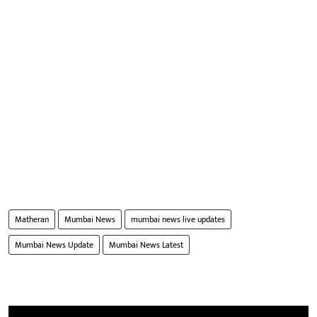
Matheran
Mumbai News
mumbai news live updates
Mumbai News Update
Mumbai News Latest