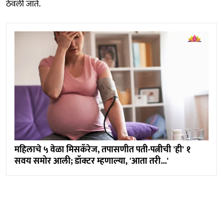
ठेवली जाते.
महिलाचे ५ वेळा मिसकॅरेज, तपासणीत पती-पत्नीची 'ही' १
सवय समोर आली; डॉक्टर म्हणाल्या, 'आता तरी...'