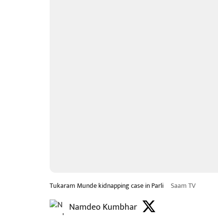
Tukaram Munde kidnapping case in Parli
Saam TV
Namdeo Kumbhar