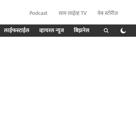
Podcast
साम लाईव्ह TV
वेब स्टोरीज
लाईफस्टाईल
व्हायरल न्यूज
बिझनेस