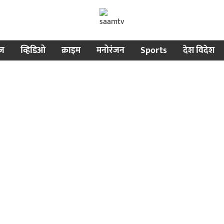
ीज
व्हिडिओ
क्राइम
मनोरंजन
Sports
देश विदेश