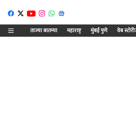
ताज्या बातम्या
महाराष्ट्र
मुंबई पुणे
वेब स्टोर