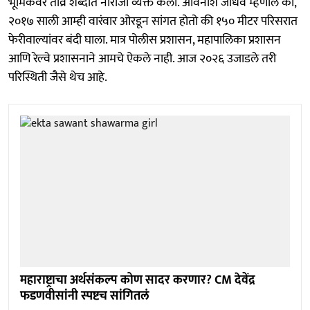
भूमिकेवर तीव्र शब्दांत नाराजी व्यक्त केली. अविनाश जाधव म्हणाले की,
२०१७ साली आम्ही वारंवार ओरडून सांगत होतो की १५० मीटर परिसरात
फेरीवाल्यांवर बंदी घाला. मात्र पोलीस प्रशासन, महापालिका प्रशासन
आणि रेल्वे प्रशासनाने आमचे ऐकले नाही. आज २०२६ उजाडले तरी
परिस्थिती जैसे थेच आहे.
महाराष्ट्राचा अर्थसंकल्प कोण सादर करणार? CM देवेंद्र
फडणवीसांनी स्पष्टच सांगितलं