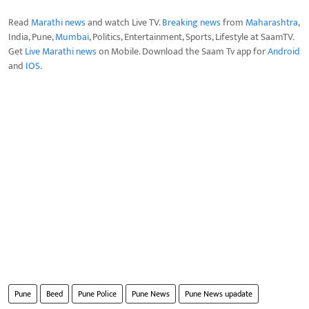
Read
Marathi news
and watch Live TV.
Breaking news
from
Maharashtra
,
India, Pune,
Mumbai
, Politics, Entertainment, Sports, Lifestyle at SaamTV.
Get
Live Marathi news
on Mobile. Download the Saam Tv app for
Android
and
IOS
.
Pune
Beed
Pune Police
Pune News
Pune News upadate