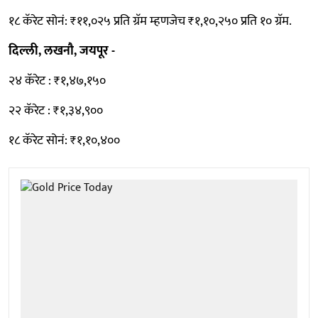
१८ कॅरेट सोनं: ₹११,०२५ प्रति ग्रॅम म्हणजेच ₹१,१०,२५० प्रति १० ग्रॅम.
दिल्ली, लखनौ, जयपूर -
२४ कॅरेट : ₹१,४७,१५०
२२ कॅरेट : ₹१,३४,९००
१८ कॅरेट सोनं: ₹१,१०,४००