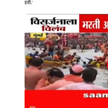
हवी.'