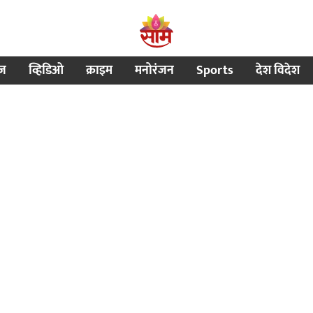
ीज
व्हिडिओ
क्राइम
मनोरंजन
Sports
देश विदेश