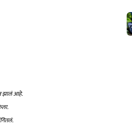
त झालं आहे.
ेला.
ंगितलं.