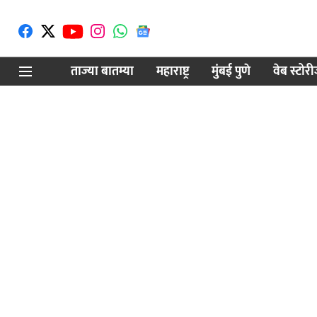
ताज्या बातम्या
महाराष्ट्र
मुंबई पुणे
वेब स्टोर