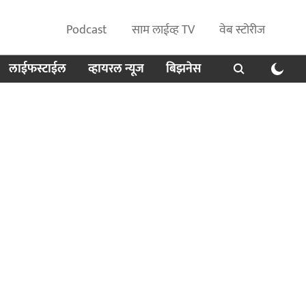
Podcast
साम लाईव्ह TV
वेब स्टोरीज
लाईफस्टाईल
व्हायरल न्यूज
बिझनेस