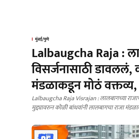
मुंबई/पुणे
Lalbaugcha Raja : लाल
विसर्जनासाठी डावललं, 
मंडळाकडून मोठं वक्तव्य, 
Lalbaugcha Raja Visrajan : लालबागच्या राजाचं वि
मुद्द्यावरुन कोळी बांधवांनी लालबागचा राजा मंडळ