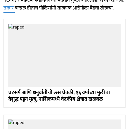
घटनेनंतर महिलेने स्थानिकांच्या मदतीने कुर्ला पोलिसांशी संपर्क साधला.
तक्रार
दाखल होताच पोलिसांनी तात्काळ आरोपीला बेड्या ठोरल्या.
घटसर्प आणि धनुर्वातीची लस घेतली, १६ वर्षाच्या मुलीचा
बेशुद्ध पडून मृत्यू, नाशिकमध्ये वैदकीय क्षेत्रात खळबळ