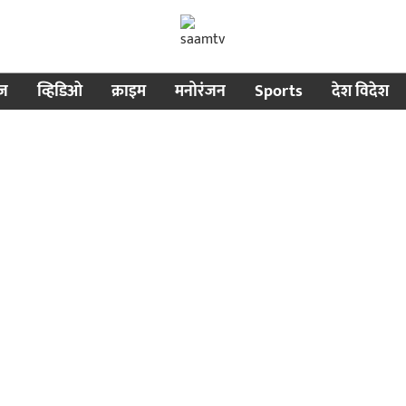
ीज
व्हिडिओ
क्राइम
मनोरंजन
Sports
देश विदेश