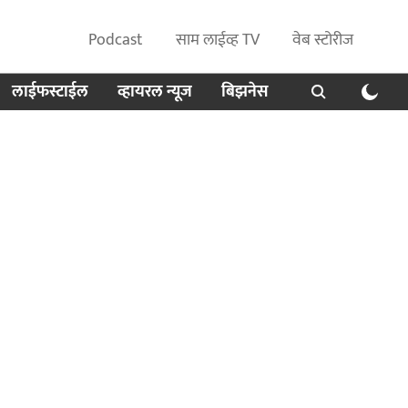
Podcast
साम लाईव्ह TV
वेब स्टोरीज
लाईफस्टाईल
व्हायरल न्यूज
बिझनेस