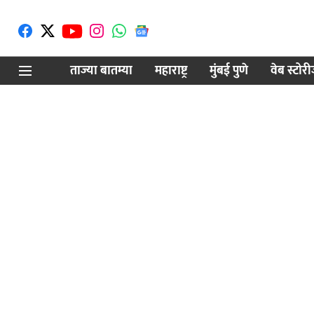
ताज्या बातम्या
महाराष्ट्र
मुंबई पुणे
वेब स्टोर