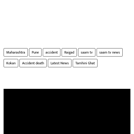
Maharashtra
Pune
accident
Raigad
saam tv
saam tv news
Kokan
Accident death
Latest News
Tamhini Ghat