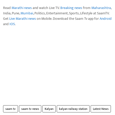
Read
Marathi news
and watch Live TV.
Breaking news
from
Maharashtra
,
India, Pune,
Mumbai
, Politics, Entertainment, Sports, Lifestyle at SaamTV.
Get
Live Marathi news
on Mobile. Download the Saam Tv app for
Android
and
IOS
.
saam tv
saam tv news
Kalyan
kalyan railway station
Latest News