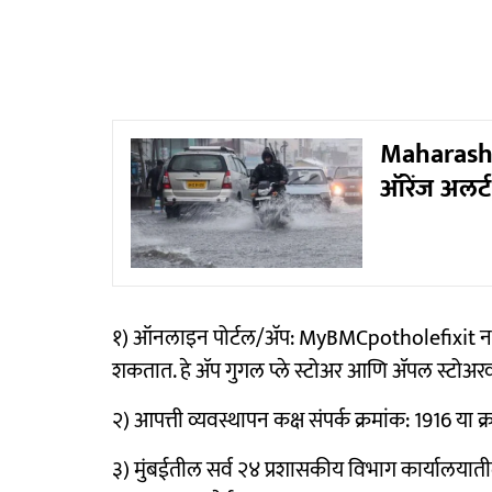
Maharashtra
ऑरेंज अलर्ट;
१) ऑनलाइन पोर्टल/अ‍ॅप: MyBMCpotholefixit नावाच्य
शकतात. हे ॲप गुगल प्ले स्टोअर आणि ॲपल स्टोअर
२) आपत्ती व्यवस्थापन कक्ष संपर्क क्रमांक: 1916 या
३) मुंबईतील सर्व २४ प्रशासकीय विभाग कार्यालयातील