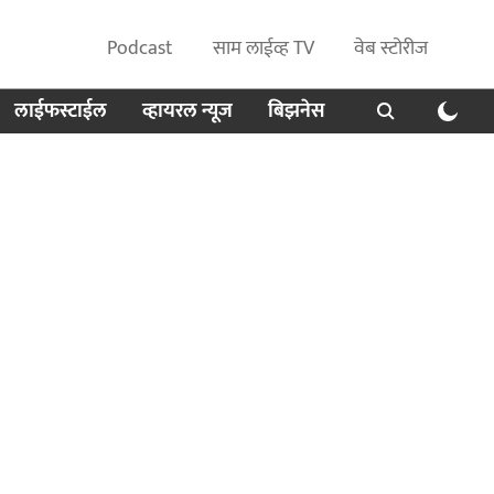
Podcast
साम लाईव्ह TV
वेब स्टोरीज
लाईफस्टाईल
व्हायरल न्यूज
बिझनेस