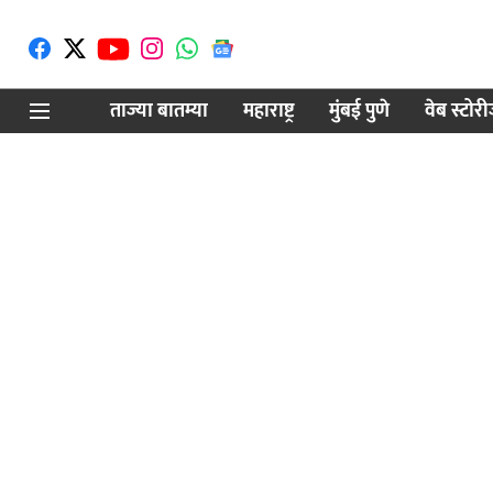
ताज्या बातम्या
महाराष्ट्र
मुंबई पुणे
वेब स्टोर