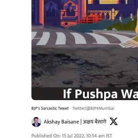
BJP's Sarcastic Tweet
Twitter/@BJP4Mumbai
Akshay Baisane | अक्षय बैसाणे
Published On
:
15 Jul 2022, 10:54 am
IST