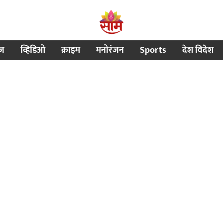
ीज
व्हिडिओ
क्राइम
मनोरंजन
Sports
देश विदेश