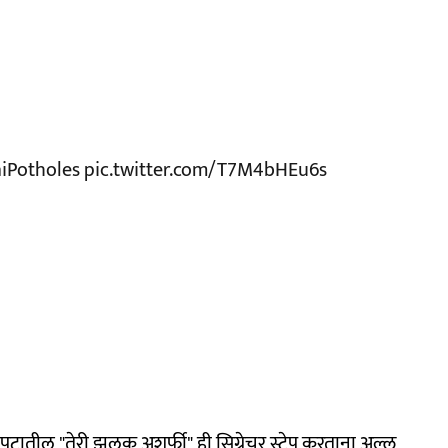
Potholes
pic.twitter.com/T7M4bHEu6s
त्रपटातील "तेरी झलक अशर्फी" ही सिग्नेचर स्टेप करताना अल्लू