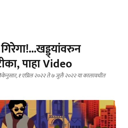
रेगा!...खड्ड्यांवरुन
 टीका, पाहा Video
ेनुसार, १ एप्रिल २०२२ ते ७ जुलै २०२२ या कालावधीत