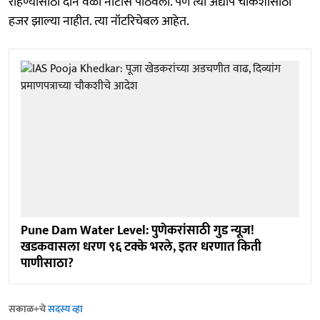
राहण्यासाठी दोन वेळा नोटीस पाठवली. पण त्या अद्याप चौकशीसाठी
हजर झाल्या नाहीत. त्या नॉटरिचेबल आहेत.
Pune Dam Water Level: पुणेकरांसाठी गुड न्यूज!
खडकवासला धरण ९६ टक्के भरले, इतर धरणात किती
पाणीसाठा?
सकाळ+चे
सदस्य व्हा