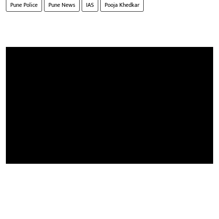
Pune Police
Pune News
IAS
Pooja Khedkar