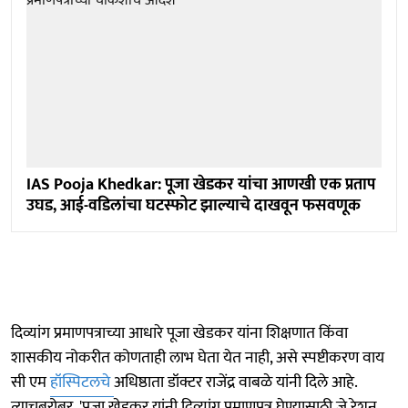
IAS Pooja Khedkar: पूजा खेडकर यांचा आणखी एक प्रताप
उघड, आई-वडिलांचा घटस्फोट झाल्याचे दाखवून फसवणूक
दिव्यांग प्रमाणपत्राच्या आधारे पूजा खेडकर यांना शिक्षणात किंवा
शासकीय नोकरीत कोणताही लाभ घेता येत नाही, असे स्पष्टीकरण वाय
सी एम
हॉस्पिटलचे
अधिष्ठाता डॉक्टर राजेंद्र वाबळे यांनी दिले आहे.
त्याचबरोबर, 'पूजा खेडकर यांनी दिव्यांग प्रमाणपत्र घेण्यासाठी जे रेशन