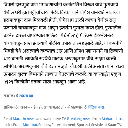
विषारी दारूमुळे प्राण गमावणाऱ्यांनी कर्नालसिंग विरका याचे फुगेवाडी
येथील घरी हातभट्टीची दारु पिली. विरका याने योगेश वानखेडे नावाच्या
इसमाकडून दारू मिळवली होती. योगेश हा उरळी कांचन येथील राजू
प्रजापती याच्याकडून दारू आणून इतरांना पुरवठा करत होता. पुण्यातील
घटनेत दारूत वापरण्यात आलेले 'मिथेनॉल' हे मे. रेक्स इंटरनॅशनल
यांच्याकडून प्राप्त झाल्याचे पोलीस तपासात स्पष्ट झाले आहे. या कंपनीचे
भिवंडी येथे असल्याचे कळताच अन्न आणि औषध प्रशासनाने या ठिकाणी
धाड घातली. त्यावेळी संस्थेचे मालक अरुणकुमार चौबे, सक्षम व्यक्ती
अभिषेक अरुणकुमार चौबे हजर नव्हते. चौकशी केली असता त्यांना राज्य
उत्पादन शुल्क विभागाने ताब्यात घेतल्याचे कळले. या कारवाईत एकूण
५९२९ किलोग्रॅम इतका साठा आढळून आला आहे.
सकाळ+चे
सदस्य व्हा
शॉपिंगसाठी 'सकाळ प्राईम डील्स'च्या भन्नाट ऑफर्स पाहण्यासाठी
क्लिक करा
.
Read
Marathi news
and watch Live TV.
Breaking news
from
Maharashtra
,
India, Pune,
Mumbai
, Politics, Entertainment, Sports, Lifestyle at SaamTV.