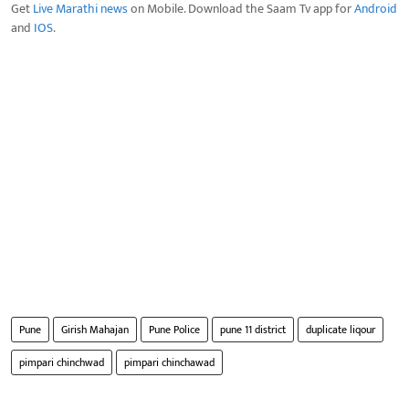
Get
Live Marathi news
on Mobile. Download the Saam Tv app for
Android
and
IOS
.
Pune
Girish Mahajan
Pune Police
pune 11 district
duplicate liqour
pimpari chinchwad
pimpari chinchawad