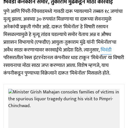
भिवंडी कनेक्शन समोर, तुकाराम मुंढेंकडून मोठी कारवाई
पुणे आणि पिंपरी-चिंचवडमध्ये गावठी दारू प्यायल्याने तब्बल १८ जणांचा
मृत्यू झाला. अवघ्या ३० रुपयांत मिळणाऱ्या या दारूच्या सेवनामुळे
अनेकांची प्रकृती गंभीर आहे. दारूत 'मिथेनॉल' हे विषारी रसायन
मिसळल्यामुळे हे मृत्यू तांडव घडल्याचे समोर येताच अन्न व औषध
प्रशासन विभागाचे (एफडीए) आयुक्त तुकाराम मुंढे यांनी 'मिथेनॉल'चा
अवैध साठा करणाऱ्यावर कारवाईचे आदेश दिले. त्यानुसार,
भिवंडी
परिसरातील रेक्स इंटरनॅशनल कंपनीवर धाड टाकून 'मिथेनॉल' या विषारी
रसायनाचा मोठा साठा जप्त करण्यात आला. विशेष म्हणजे, याच
कंपनीकडून पुण्याच्या विक्रेत्याने दारूत 'मिथेनॉल' मिसळले होते.