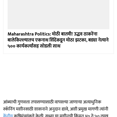
Maharashtra Politics: मोठी बातमी! उद्धव ठाकरेंना
बालेकिल्ल्यातच एकनाथ शिंदेंकडून मोठा झटका, बड्या नेत्याने
५०० कार्यकर्त्यांसह सोडली साथ
आंब्याची गुणवत्ता तपासण्यासाठी वापरल्या जाणाऱ्या अत्याधुनिक
स्कॅनिंग मशीनसाठी शासनाने अनुदान द्यावे, अशी प्रमुख मागणी त्यांनी
केंद्रीय
कृषिमंत्र्यांकडे केली. सध्या या मशीनची किंमत ४० ते ५० लाख