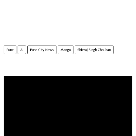
Pune
AI
Pune City News
Mango
Shivraj Singh Chouhan