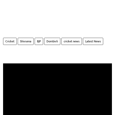
Cricket
Shivsena
BJP
Dombivli
cricket news
Latest News