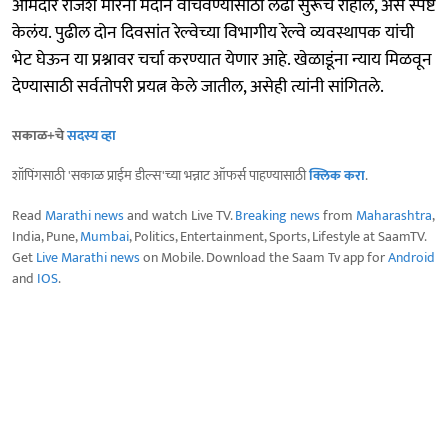
आमदार राजेश मोरेंनी मैदान वाचवण्यासाठी लढा सुरूच राहील, असे स्पष्ट
केलंय. पुढील दोन दिवसांत रेल्वेच्या विभागीय रेल्वे व्यवस्थापक यांची
भेट घेऊन या प्रश्नावर चर्चा करण्यात येणार आहे. खेळाडूंना न्याय मिळवून
देण्यासाठी सर्वतोपरी प्रयत्न केले जातील, असेही त्यांनी सांगितले.
सकाळ+चे
सदस्य व्हा
शॉपिंगसाठी 'सकाळ प्राईम डील्स'च्या भन्नाट ऑफर्स पाहण्यासाठी
क्लिक करा
.
Read
Marathi news
and watch Live TV.
Breaking news
from
Maharashtra
,
India, Pune,
Mumbai
, Politics, Entertainment, Sports, Lifestyle at SaamTV.
Get
Live Marathi news
on Mobile. Download the Saam Tv app for
Android
and
IOS
.