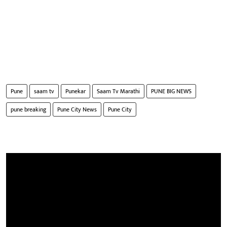
Pune
saam tv
Punekar
Saam Tv Marathi
PUNE BIG NEWS
pune breaking
Pune City News
Pune City