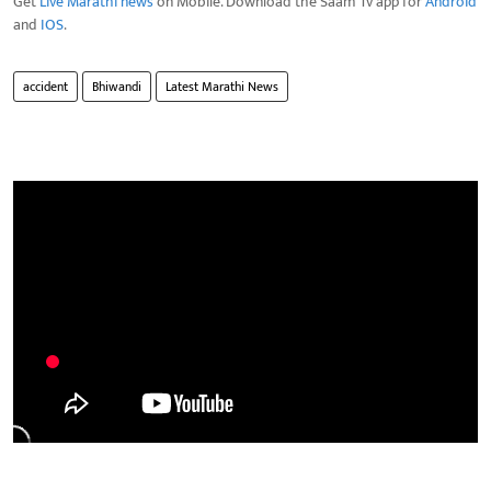
Get
Live Marathi news
on Mobile. Download the Saam Tv app for
Android
and
IOS
.
accident
Bhiwandi
Latest Marathi News