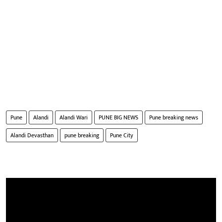
Pune
Alandi
Alandi Wari
PUNE BIG NEWS
Pune breaking news
Alandi Devasthan
pune breaking
Pune City