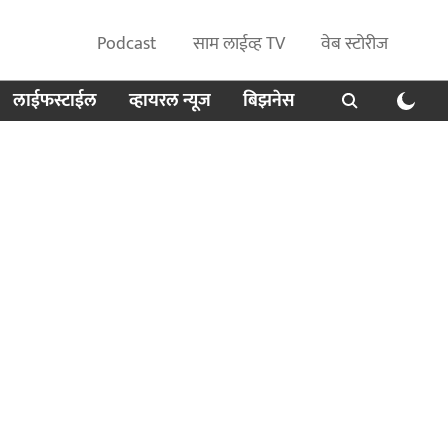
Podcast
साम लाईव्ह TV
वेब स्टोरीज
लाईफस्टाईल
व्हायरल न्यूज
बिझनेस