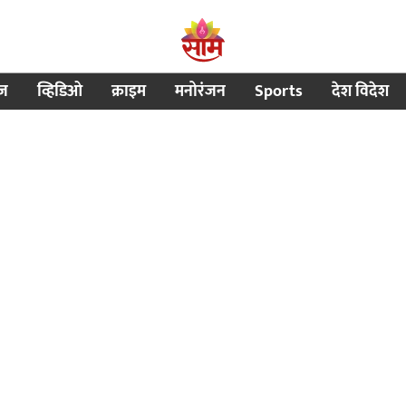
ीज
व्हिडिओ
क्राइम
मनोरंजन
Sports
देश विदेश