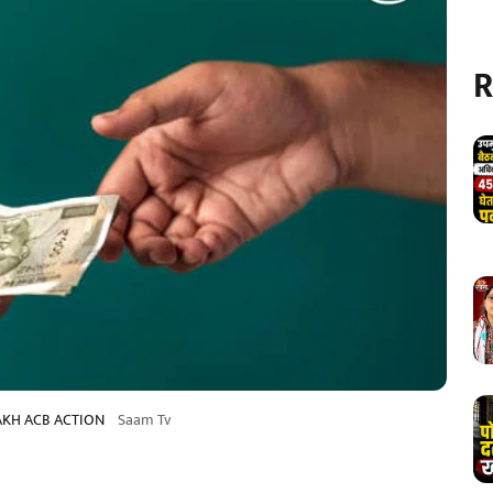
R
AKH ACB ACTION
Saam Tv