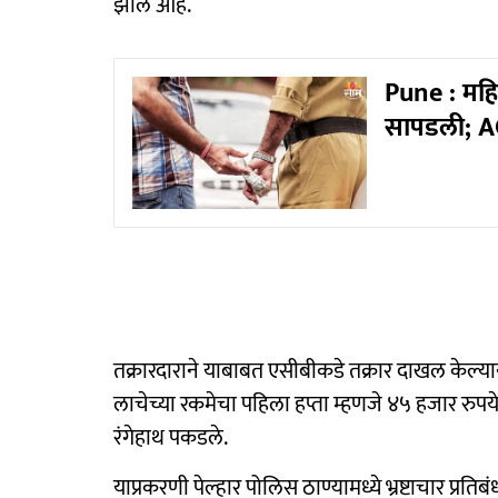
झाले आहे.
Pune : महि
सापडली; AC
तक्रारदाराने याबाबत एसीबीकडे तक्रार दाखल केल्
लाचेच्या रकमेचा पहिला हप्ता म्हणजे ४५ हजार रुपय
रंगेहाथ पकडले.
याप्रकरणी पेल्हार पोलिस ठाण्यामध्ये भ्रष्टाचार 