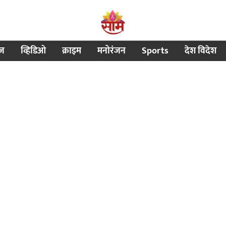
ीज
व्हिडिओ
क्राइम
मनोरंजन
Sports
देश विदेश