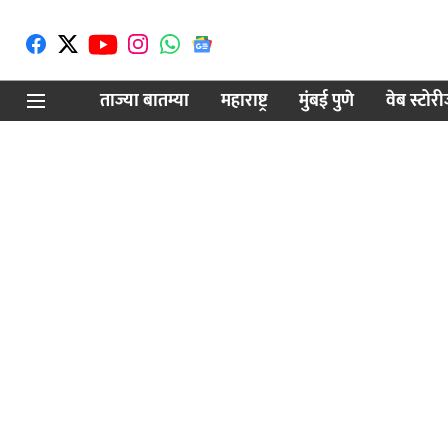
ताज्या बातम्या
महाराष्ट्र
मुंबई पुणे
वेब स्टोर