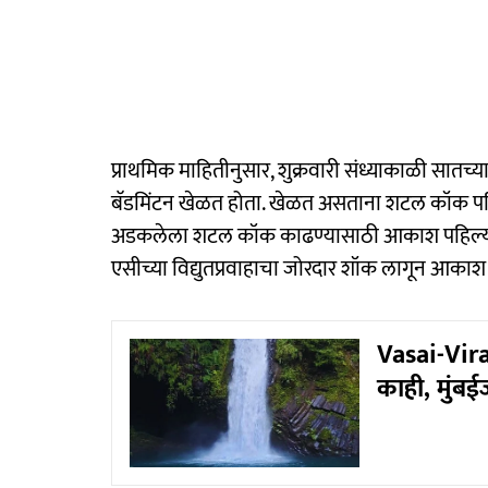
प्राथमिक माहितीनुसार, शुक्रवारी संध्याकाळी सातच्
बॅडमिंटन खेळत होता. खेळत असताना शटल कॉक पह
अडकलेला शटल कॉक काढण्यासाठी आकाश पहिल्या 
एसीच्या विद्युतप्रवाहाचा जोरदार शॉक लागून आका
Vasai-Vira
काही, मुं