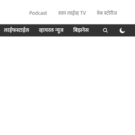
Podcast
साम लाईव्ह TV
वेब स्टोरीज
लाईफस्टाईल
व्हायरल न्यूज
बिझनेस