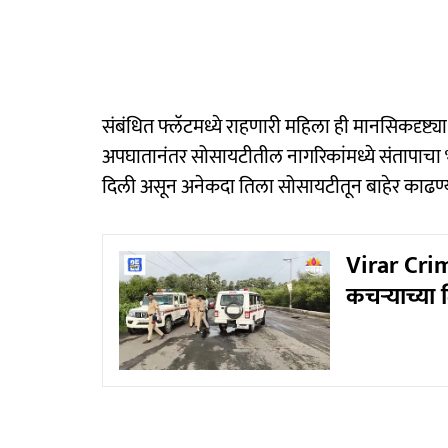
संबंधित फ्लॅटमध्ये राहणारी महिला ही मानसिकदृष्ट्
अपघातानंतर सोसायटीतील नागरिकांमध्ये संतापाचा भडक
दिली असून अनेकदा तिला सोसायटीतून बाहेर काढण्
Virar Crim
कचऱ्याच्य