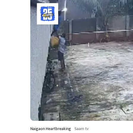
Naigaon Heartbreaking
Saam tv