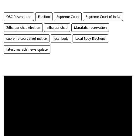
OBC Reservation
Election
Supreme Court
Supreme Court of India
Zilha parishad election
zilha parishad
Marataha reservation
supreme court chief justice
local body
Local Body Elections
latest marathi news update