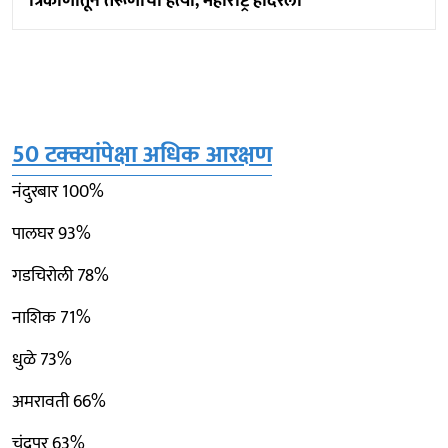
त्रिकोणातून तरूणाची हत्या, महाराष्ट्र हादरला
50 टक्क्यांपेक्षा अधिक आरक्षण
नंदुरबार 100%
पालघर 93%
गडचिरोली 78%
नाशिक 71%
धुळे 73%
अमरावती 66%
चंद्रपूर 63%