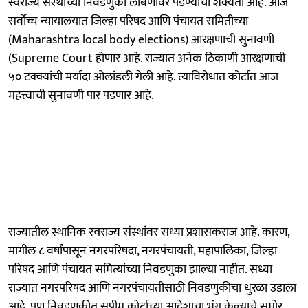
स्वराज्य संस्थांच्या निवडणुका लांबणीवर पडण्याची शक्यता आहे. आज
सर्वोच्च न्यायालयात जिल्हा परिषद आणि पंचायत समितीच्या
(Maharashtra local body elections) आरक्षणाची सुनावणी
(Supreme Court होणार आहे. राज्यात अनेक ठिकाणी आरक्षणाची
५० टक्क्यांची मर्यादा ओलांडली गेली आहे. त्याविरोधात कोर्टात आज
महत्त्वाची सुनावणी पार पडणार आहे.
राज्यातील स्थानिक स्वराज्य संस्थांवर सध्या प्रशासकराज आहे. कारण,
मागील ८ वर्षांपासून नगरपरिषदा, नगरपंचायती, महापालिका, जिल्हा
परिषद आणि पंचायत समित्यांच्या निवडणुका झाल्या नाहीत. सध्या
राज्यात नगरपरिषद आणि नगरपंचायतीसाठी निवडणुकीचा धुरळा उडाला
आहे. पण निवडणुकीत सुप्रीम कोर्टाच्या आदेशाचा भंग केल्याचे समोर