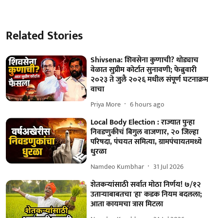
Related Stories
Shivsena: शिवसेना कुणाची? थोड्याच
वेळात सुप्रीम कोर्टात सुनावणी; फेब्रुवारी
२०२३ ते जुलै २०२६ मधील संपूर्ण घटनाक्रम
वाचा
Priya More
6 hours ago
Local Body Election : राज्यात पुन्हा
निवडणुकीचं बिगुल वाजणार, २० जिल्हा
परिषदा, पंचयत समित्या, ग्रामपंचायतमध्ये
धुरळा
Namdeo Kumbhar
31 Jul 2026
शेतकर्‍यांसाठी सर्वात मोठा निर्णय! ७/१२
उतार्‍याबाबतचा 'हा' कडक नियम बदलला;
आता कायमचा त्रास मिटला