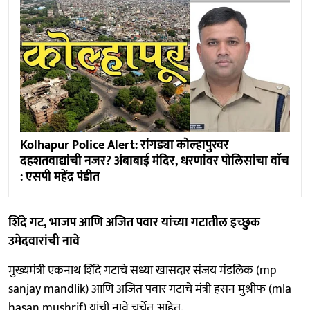
Kolhapur Police Alert: रांगड्या काेल्हापुरवर
दहशतवाद्यांची नजर? अंबाबाई मंदिर, धरणांवर पाेलिसांचा वाॅच
: एसपी महेंद्र पंडीत
शिंदे गट, भाजप आणि अजित पवार यांच्या गटातील इच्छुक
उमेदवारांची नावे
मुख्यमंत्री एकनाथ शिंदे गटाचे सध्या खासदार संजय मंडलिक (mp
sanjay mandlik) आणि अजित पवार गटाचे मंत्री हसन मुश्रीफ (mla
hasan mushrif) यांची नावे चर्चेत आहेत.