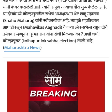
पक्ष बांधणीसाठी ज्येष्ठ नेते शरद पवार (NCP Chief Sharad Pawar)
यांनी कंबर कसलेली आहे. त्यांनी संपूर्ण राज्याचा दौरा सुरू केलेला आहे.
या दौऱ्यांमध्ये कोल्हापुरातील सभेचं अध्यक्षस्थान थेट शाहू महाराज
(Shahu Maharaj) यांनी स्वीकारलेला आहे. त्यामुळे महाविकास
आघाडीकडून (Mahavikas Aaghadi) येणाऱ्या लोकसभेला राष्ट्रवादीचे
उमेदवार म्हणून शाहू महाराज यांना संधी मिळणार का ? अशी चर्चा
काेल्हापूरात (kolhapur lok sabha election) रंगली आहे.
(
Maharashtra News
)