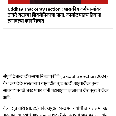
Uddhav Thackeray Faction : शासकीय कर्मचा-यांवर
ठाकरे गटाच्या शिवसैनिकाचा त्रागा, कार्यालयातच तिघांना
लगावल्या कानशिलात
संपूर्ण देशाला लोकसभा निवडणुकीचे (loksabha election 2024)
वेध लागलेले असतानाच राष्ट्रवादीत फूट पडली. राष्ट्रवादीला पुन्हा
सावरण्यासाठी शरद पवार यांनी महाराष्ट्राचा झंजावात दौरा सुरू केलेला
आहे.
येत्या शुक्रवारी (ता. 25) कोल्हापुरात शरद पवार यांची जाहीर सभा होत
असताना या सभेचं अध्यक्षस्थान थेट श्रीमंत छत्रपती शाहू महाराज यांनी