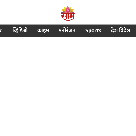
ीज
व्हिडिओ
क्राइम
मनोरंजन
Sports
देश विदेश