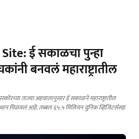
Site: ई सकाळचा पुन्हा
कांनी बनवलं महाराष्ट्रातील
ोरच्या ताज्या अहवालानुसार ई सकाळने महाराष्ट्रातील
वल स्थान मिळवलं आहे. तब्बल ६५.५ मिलियन युनिक व्हिजिटर्ससह