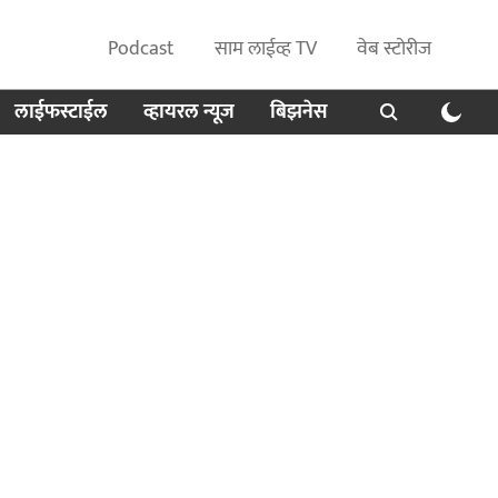
Podcast
साम लाईव्ह TV
वेब स्टोरीज
लाईफस्टाईल
व्हायरल न्यूज
बिझनेस