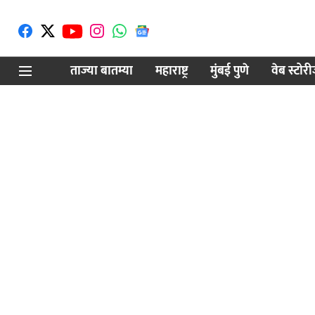
ताज्या बातम्या
महाराष्ट्र
मुंबई पुणे
वेब स्टोर