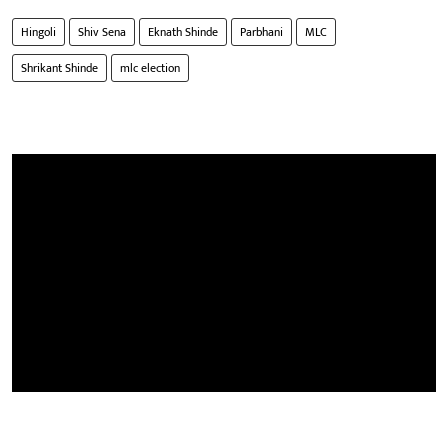
Hingoli
Shiv Sena
Eknath Shinde
Parbhani
MLC
Shrikant Shinde
mlc election