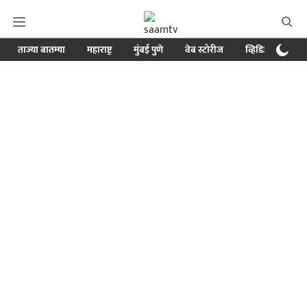
ताज्या बातम्या
महाराष्ट्र
मुंबई पुणे
वेब स्टोरीज
व्हिडिओ
क्र