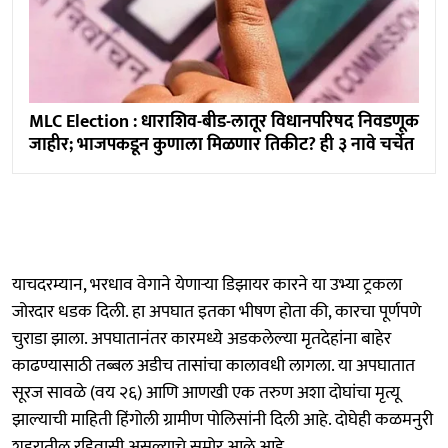
MLC Election : धाराशिव-बीड-लातूर विधानपरिषद निवडणूक
जाहीर; भाजपकडून कुणाला मिळणार तिकीट? ही ३ नावे चर्चेत
याचदरम्यान, भरधाव वेगाने येणाऱ्या डिझायर कारने या उभ्या ट्रकला
जोरदार धडक दिली. हा अपघात इतका भीषण होता की, कारचा पूर्णपणे
चुराडा झाला. अपघातानंतर कारमध्ये अडकलेल्या मृतदेहांना बाहेर
काढण्यासाठी तब्बल अडीच तासांचा कालावधी लागला. या अपघातात
सूरज सावळे (वय २६) आणि आणखी एक तरुण अशा दोघांचा मृत्यू
झाल्याची माहिती हिंगोली ग्रामीण पोलिसांनी दिली आहे. दोघेही कळमनुरी
शहरातील रहिवासी असल्याचे समोर आले आहे.