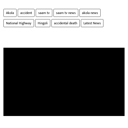
Akola
accident
saam tv
saam tv news
akola news
National Highway
Hingoli
accidental death
Latest News