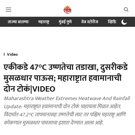
ताज्या बातम्या
महाराष्ट्र
मुंबई पुणे
वेब स्टोरीज
व्हिडिओ
क्र
Video
एकीकडे 47°C उष्णतेचा तडाखा, दुसरीकडे
मुसळधार पाऊस; महाराष्ट्रात हवामानाची
दोन टोकं|VIDEO
Maharashtra Weather Extremes Heatwave And Rainfall
Update: महाराष्ट्रात हवामानाची दोन टोकं पाहायला मिळत आहेत.
विदर्भात 47.2°C तापमानासह उष्णतेची लाट तर पश्चिम महाराष्ट्र आणि
कोकणात मुसळधार पावसाचा इशारा देण्यात आला आहे.