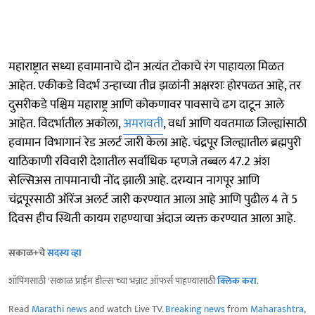
महाराष्ट्रात सध्या हवामानाचे दोन अत्यंत टोकाचे रंग पाहायला मिळत
आहेत. एकीकडे विदर्भ उन्हाच्या तीव्र झळांनी अक्षरशः होरपळत आहे, तर
दुसरीकडे पश्चिम महाराष्ट्र आणि कोकणावर पावसाचे ढग दाटून आले
आहेत. विदर्भातील अकोला,
अमरावती
, वर्धा आणि यवतमाळ जिल्ह्यांसाठी
हवामान विभागानं रेड अलर्ट जारी केला आहे. चंद्रपूर जिल्ह्यातील ब्रह्मपुरी
याठिकाणी रविवारी देशातील सर्वाधिक म्हणजे तब्बल 47.2 अंश
सेल्सिअस तापमानाची नोंद झाली आहे. दरम्यान नागपूर आणि
चंद्रपूरसाठी ऑरेंज अलर्ट जारी करण्यात आला आहे आणि पुढील 4 ते 5
दिवस हीच स्थिती कायम राहण्याचा अंदाज व्यक्त करण्यात आला आहे.
सकाळ+चे
सदस्य व्हा
शॉपिंगसाठी 'सकाळ प्राईम डील्स'च्या भन्नाट ऑफर्स पाहण्यासाठी
क्लिक करा
.
Read
Marathi news
and watch Live TV.
Breaking news
from
Maharashtra
,