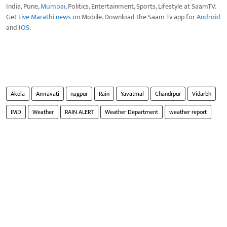
India, Pune,
Mumbai
, Politics, Entertainment, Sports, Lifestyle at SaamTV.
Get
Live Marathi news
on Mobile. Download the Saam Tv app for
Android
and
IOS
.
Akola
Amravati
nagpur
Rain
Yavatmal
Chandrpur
Vidarbh
IMD
Weather
RAIN ALERT
Weather Department
weather report