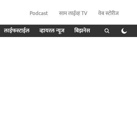
Podcast
साम लाईव्ह TV
वेब स्टोरीज
लाईफस्टाईल
व्हायरल न्यूज
बिझनेस