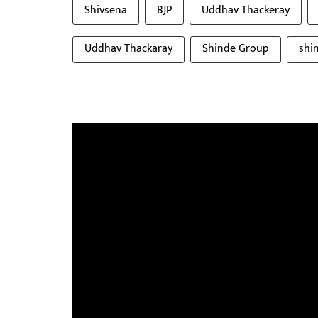
Shivsena
BJP
Uddhav Thackeray
Uddhav Thackaray
Shinde Group
shi