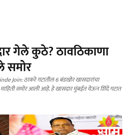
ार गेले कुठे? ठावठिकाणा
ले समोर
de Join: ठाकरे गटातील 6 बंडखोर खासदारांचा
माहिती समोर आली आहे. हे खासदार मुंबईत येऊन शिंदे गटात