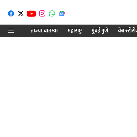
ताज्या बातम्या
महाराष्ट्र
मुंबई पुणे
वेब स्टोर