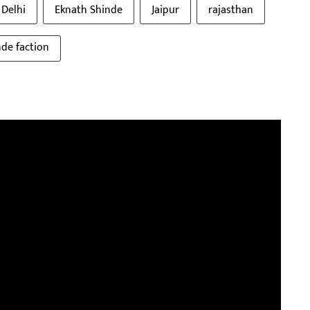
Delhi
Eknath Shinde
Jaipur
rajasthan
nde faction