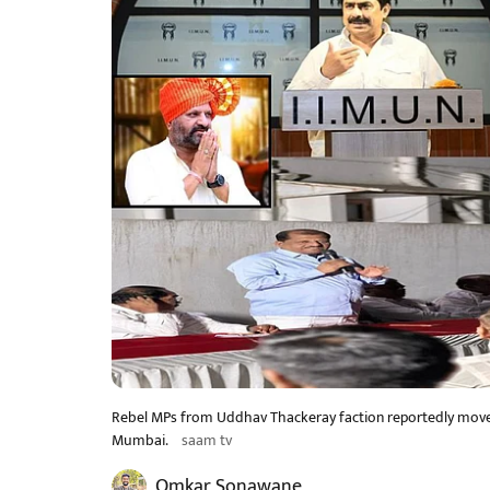
Rebel MPs from Uddhav Thackeray faction reportedly moved f
Mumbai.
saam tv
Omkar Sonawane