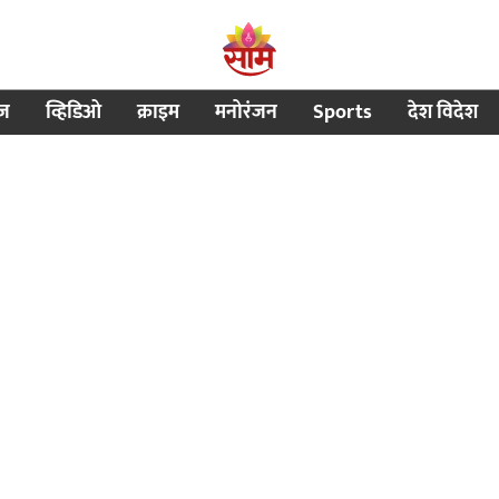
ीज
व्हिडिओ
क्राइम
मनोरंजन
Sports
देश विदेश