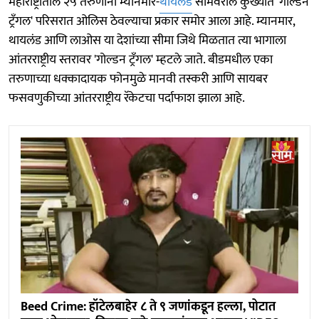
महाराष्ट्रातील २५ तरुणांना म्यानमार-
थायलंड
सीमेवरील कुख्यात 'गोल्डन
ट्रँगल' परिसरात ओलिस ठेवल्याचा प्रकार समोर आला आहे. म्यानमार,
थायलंड आणि लाओस या देशांच्या सीमा जिथे मिळतात त्या भागाला
आंतरराष्ट्रीय स्तरावर 'गोल्डन ट्रँगल' म्हटले जाते. बीडमधील एका
तरुणाच्या धक्कादायक फोनमुळे मानवी तस्करी आणि सायबर
फसवणुकीच्या आंतरराष्ट्रीय रॅकेटचा पर्दाफाश झाला आहे.
Beed Crime: हॉटेलबाहेर ८ ते ९ जणांकडून हल्ला, पोटात