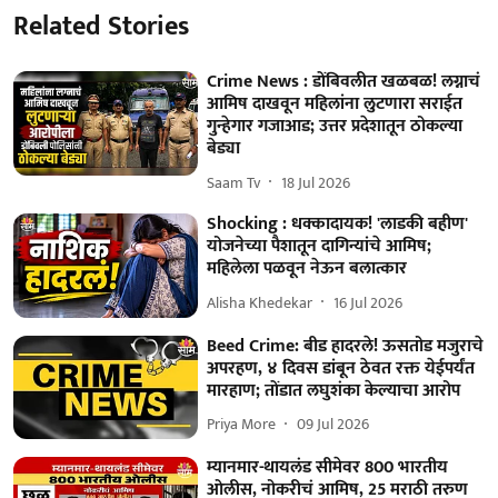
Related Stories
Crime News : डोंबिवलीत खळबळ! लग्नाचं
आमिष दाखवून महिलांना लुटणारा सराईत
गुन्हेगार गजाआड; उत्तर प्रदेशातून ठोकल्या
बेड्या
Saam Tv
18 Jul 2026
Shocking : धक्कादायक! 'लाडकी बहीण'
योजनेच्या पैशातून दागिन्यांचे आमिष;
महिलेला पळवून नेऊन बलात्कार
Alisha Khedekar
16 Jul 2026
Beed Crime: बीड हादरले! ऊसतोड मजुराचे
अपरहण, ४ दिवस डांबून ठेवत रक्त येईपर्यंत
मारहाण; तोंडात लघुशंका केल्याचा आरोप
Priya More
09 Jul 2026
म्यानमार-थायलंड सीमेवर 800 भारतीय
ओलीस, नोकरीचं आमिष, 25 मराठी तरुण