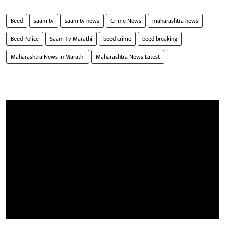
Beed
saam tv
saam tv news
Crime News
maharashtra news
Beed Police
Saam Tv Marathi
beed crime
beed breaking
Maharashtra News in Marathi
Maharashtra News Latest