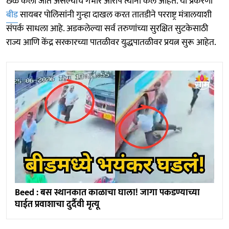
छळ केला जात असल्याचे गंभीर आरोप त्यांनी केले आहेत. या प्रकरणी
बीड
सायबर पोलिसांनी गुन्हा दाखल करत तातडीने परराष्ट्र मंत्रालयाशी
संपर्क साधला आहे. अडकलेल्या सर्व तरुणांच्या सुरक्षित सुटकेसाठी
राज्य आणि केंद्र सरकारच्या पातळीवर युद्धपातळीवर प्रयत्न सुरू आहेत.
Beed : बस स्थानकात काळाचा घाला! जागा पकडण्याच्या
घाईत प्रवाशाचा दुर्दैवी मृत्यू