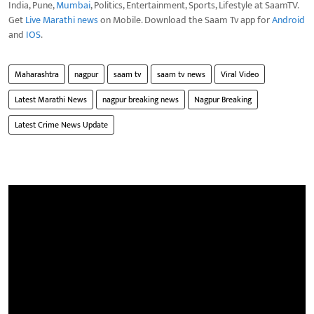
India, Pune,
Mumbai
, Politics, Entertainment, Sports, Lifestyle at SaamTV.
Get
Live Marathi news
on Mobile. Download the Saam Tv app for
Android
and
IOS
.
Maharashtra
nagpur
saam tv
saam tv news
Viral Video
Latest Marathi News
nagpur breaking news
Nagpur Breaking
Latest Crime News Update