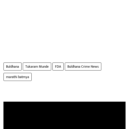
Buldhana
Tukaram Munde
FDA
Buldhana Crime News
marathi batmya