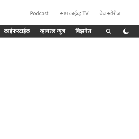
Podcast
साम लाईव्ह TV
वेब स्टोरीज
लाईफस्टाईल
व्हायरल न्यूज
बिझनेस