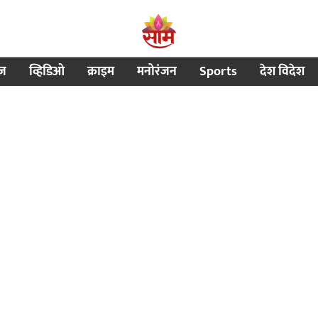
ीज
व्हिडिओ
क्राइम
मनोरंजन
Sports
देश विदेश