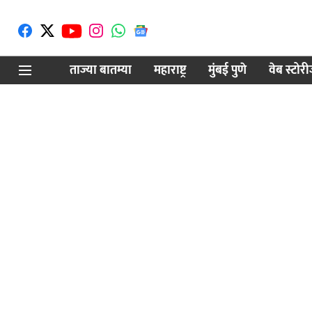
ताज्या बातम्या
महाराष्ट्र
मुंबई पुणे
वेब स्टोर