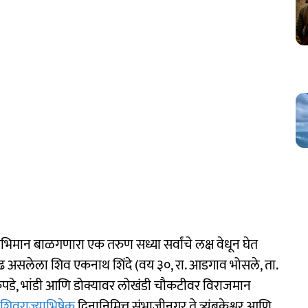
भिमान बाळगणारा एक तरुण सध्या सर्वांचे लक्ष वेधून घेत
 ओढ असलेला शिव एकनाथ शिंदे (वय ३०, रा. आडगाव भोसले, ता.
 कपडे, भांडी आणि डोक्यावर लोखंडी चौकटीवर विराजमान
शिवराज्याभिषेक
दिनानिमित्त संभाजीनगर ते त्र्यंबकेश्वर आणि