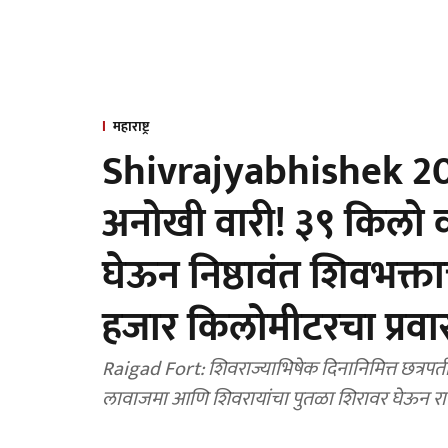
महाराष्ट्र
Shivrajyabhishek 202
अनोखी वारी! ३९ किलो
घेऊन निष्ठावंत शिवभक्
हजार किलोमीटरचा प्रव
Raigad Fort: शिवराज्याभिषेक दिनानिमित्त छत्रप
लावाजमा आणि शिवरायांचा पुतळा शिरावर घेऊन रायगडक