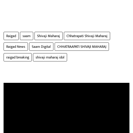
Raigad
saam
Shivaji Maharaj
Chhatrapati Shivaji Maharaj
Raigad News
Saam Digital
CHHATRAAPATI SHIVAJI MAHARAJ
raigad breaking
shivaji maharaj idol