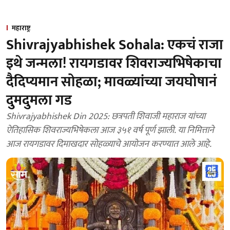
महाराष्ट्र
Shivrajyabhishek Sohala: एकचं राजा
इथे जन्मला! रायगडावर शिवराज्यभिषेकाचा
दैदिप्यमान सोहळा; मावळ्यांच्या जयघोषानं
दुमदुमला गड
Shivrajyabhishek Din 2025: छत्रपती शिवाजी महाराज यांच्या
ऐतिहासिक शिवराज्यभिषेकला आज ३५१ वर्ष पूर्ण झाली. या निमित्ताने
आज रायगडावर दिमाखदार सोहळ्याचे आयोजन करण्यात आले आहे.