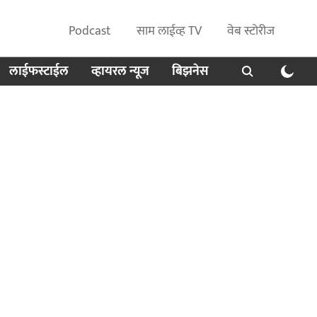
Podcast
साम लाईव्ह TV
वेब स्टोरीज
लाईफस्टाईल
व्हायरल न्यूज
बिझनेस