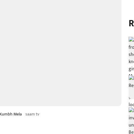
R
f Kumbh Mela
saam tv