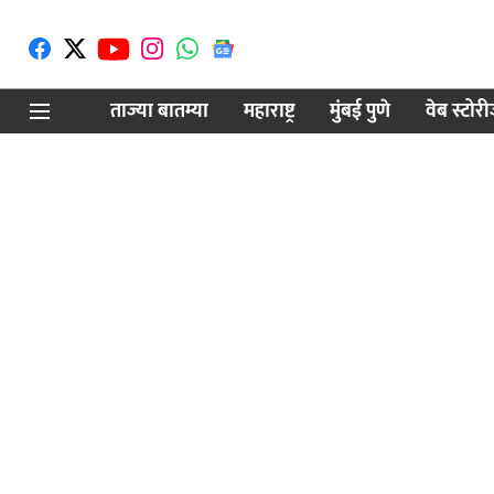
ताज्या बातम्या
महाराष्ट्र
मुंबई पुणे
वेब स्टोर