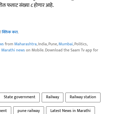
ावरील फलाट संख्या ८ होणार आहे.
ठी
क्लिक करा
.
ws
from
Maharashtra
, India, Pune,
Mumbai
, Politics,
e Marathi news
on Mobile. Download the Saam Tv app for
State government
Railway
Railway station
ment
pune railway
Latest News in Marathi