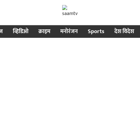
ीज
व्हिडिओ
क्राइम
मनोरंजन
Sports
देश विदेश