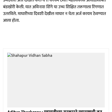
उमेदवारी अर्ज दाखल केले व ते कायम ठेवत महाविकास आघाडीसोबत
बंडखोरी केली. यात अविनाश शिंगे या उच्च शिक्षित तरूणाला रिंगणात
उतरविले. माघारीच्या दिवशी देखील माघार न घेता अर्ज कायम ठेवण्यात
आला होता.