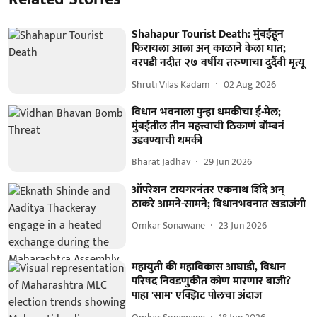
Shahapur Tourist Death: मुंबईहून
फिरायला आला अन् काळाने केला घात;
वरपडी नदीत २७ वर्षीय तरुणाचा दुर्दैवी मृत्यू
Shruti Vilas Kadam
02 Aug 2026
विधान भवनाला पुन्हा धमकीचा ई-मेल;
मुंबईतील तीन महत्त्वाची ठिकाणं बॉम्बनं
उडवण्याची धमकी
Bharat Jadhav
29 Jun 2026
ऑपरेशन टायगरनंतर एकनाथ शिंदे अन्
ठाकरे आमने-सामने; विधानभवनात खडाजंगी
Omkar Sonawane
23 Jun 2026
महायुती की महाविकास आघाडी, विधान
परिषद निवडणुकीत कोण मारणार बाजी?
पाहा 'साम' एक्झिट पोलचा अंदाज