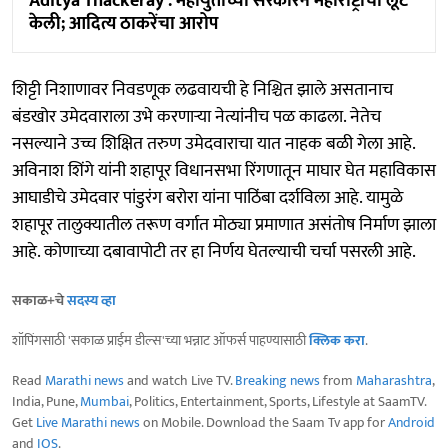
Aditya Thackeray : महायुतीच्या सरकारने महाराष्ट्राची लूट
केली; आदित्य ठाकरेंचा आरोप
शिट्टी निशाणावर निवडणूक लढवायची हे निश्चित झाले असतानाच
बंडखोर उमेदवाराला उभे करणाऱ्या नेत्यांनीच पळ काढला. नेतेच
नसल्याने उच्च शिक्षित तरुण उमेदवाराचा यात नाहक बळी गेला आहे.
अविनाश शिंगे यांनी शहापूर विधानसभा रिंगणातून माघार घेत महाविकास
आघाडीचे उमेदवार पांडुरंग बरोरा यांना पाठिंबा दर्शविला आहे. यामुळे
शहापूर तालुक्यातील तरूण वर्गात मोठ्या प्रमाणात असंतोष निर्माण झाला
आहे. कोणाच्या दबावापोटी तर हा निर्णय घेतल्याची चर्चा पसरली आहे.
सकाळ+चे
सदस्य व्हा
शॉपिंगसाठी 'सकाळ प्राईम डील्स'च्या भन्नाट ऑफर्स पाहण्यासाठी
क्लिक करा
.
Read
Marathi news
and watch Live TV.
Breaking news
from
Maharashtra
,
India, Pune,
Mumbai
, Politics, Entertainment, Sports, Lifestyle at SaamTV.
Get
Live Marathi news
on Mobile. Download the Saam Tv app for
Android
and
IOS
.