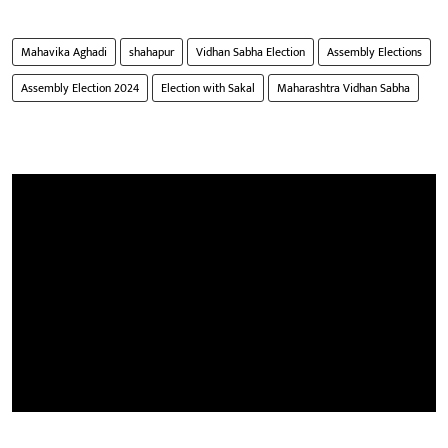
Mahavika Aghadi
shahapur
Vidhan Sabha Election
Assembly Elections
Assembly Election 2024
Election with Sakal
Maharashtra Vidhan Sabha