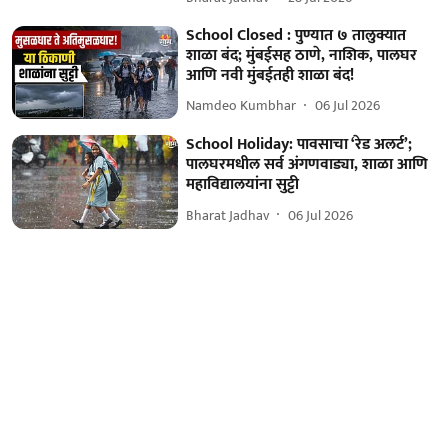
School Closed : पुण्यात ७ तालुक्यात
शाळा बंद; मुंबईसह ठाणे, नाशिक, पालघर
आणि नवी मुंबईतही शाळा बंद!
Namdeo Kumbhar
06 Jul 2026
School Holiday: पावसाचा ‘रेड अलर्ट’;
पालघरमधील सर्व अंगणवाड्या, शाळा आणि
महाविद्यालयांना सुट्टी
Bharat Jadhav
06 Jul 2026