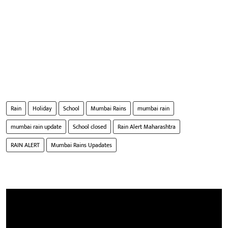
Rain
Holiday
School
Mumbai Rains
mumbai rain
mumbai rain update
School closed
Rain Alert Maharashtra
RAIN ALERT
Mumbai Rains Upadates