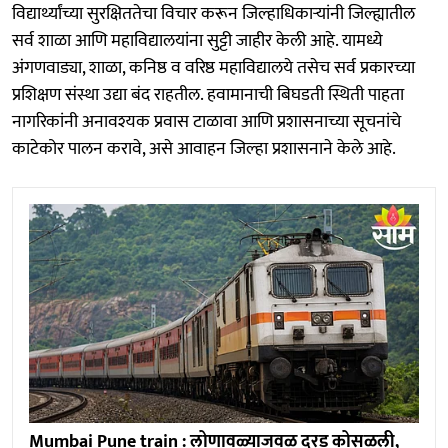
विद्यार्थ्यांच्या सुरक्षिततेचा विचार करून जिल्हाधिकाऱ्यांनी जिल्ह्यातील
सर्व शाळा आणि महाविद्यालयांना सुट्टी जाहीर केली आहे. यामध्ये
अंगणवाड्या, शाळा, कनिष्ठ व वरिष्ठ महाविद्यालये तसेच सर्व प्रकारच्या
प्रशिक्षण संस्था उद्या बंद राहतील. हवामानाची बिघडती स्थिती पाहता
नागरिकांनी अनावश्यक प्रवास टाळावा आणि प्रशासनाच्या सूचनांचे
काटेकोर पालन करावे, असे आवाहन जिल्हा प्रशासनाने केले आहे.
Mumbai Pune train : लोणावळ्याजवळ दरड कोसळली,