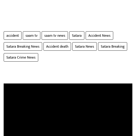
accident
saam tv
saam tv news
Satara
Accident News
Satara Breaking News
Accident death
Satara News
Satara Breaking
Satara Crime News