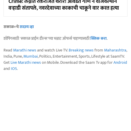
Crime: लग्नात रक्तरंजित थरार! आवडतं गाणं न वाजवल्यानं
वऱ्हाडी संतापले, नवरदेवाच्या काकाची चाकूने वार करत हत्या
सकाळ+चे
सदस्य व्हा
शॉपिंगसाठी 'सकाळ प्राईम डील्स'च्या भन्नाट ऑफर्स पाहण्यासाठी
क्लिक करा
.
Read
Marathi news
and watch Live TV.
Breaking news
from
Maharashtra
,
India, Pune,
Mumbai
, Politics, Entertainment, Sports, Lifestyle at SaamTV.
Get
Live Marathi news
on Mobile. Download the Saam Tv app for
Android
and
IOS
.