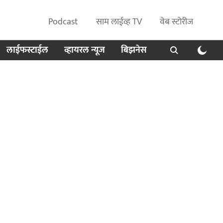
Podcast
साम लाईव्ह TV
वेब स्टोरीज
लाईफस्टाईल
व्हायरल न्यूज
बिझनेस