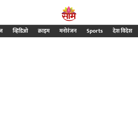
ीज
व्हिडिओ
क्राइम
मनोरंजन
Sports
देश विदेश