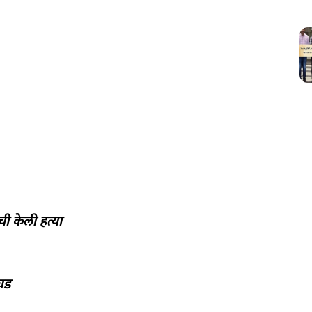
ची केली हत्या
उघड