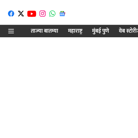
ताज्या बातम्या
महाराष्ट्र
मुंबई पुणे
वेब स्टोर