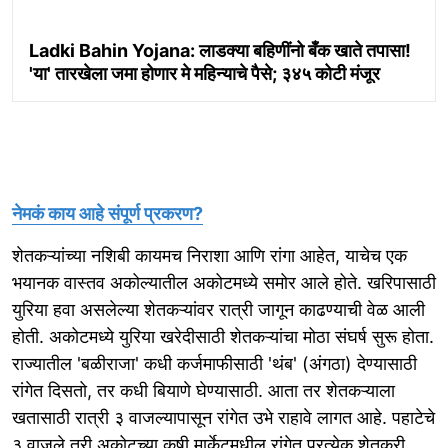
Ladki Bahin Yojana: लाडक्या बहिणींनो बँक खाते तपासा!
'या' तारखेला जमा होणार मे महिन्याचे पैसे; ३४५ कोटी मंजूर
नेमकं काय आहे संपूर्ण प्रकरण?
शेतकऱ्यांच्या नशिबी कायमच निराशा आणि रांगा आहेत, याचेच एक
भयानक वास्तव अकोल्यातील अकोटमध्ये समोर आले होते. खरिपासाठी
युरिया हवा असलेल्या शेतकऱ्यांवर रात्री जागून काढण्याची वेळ आली
होती. अकोटमध्ये युरिया खरेदीसाठी शेतकऱ्यांचा मोठा संघर्ष सुरू होता.
राज्यातील 'बळीराजा' कधी कर्जमाफीसाठी 'थंब' (अंगठा) देण्यासाठी
रांगेत दिसतो, तर कधी बियाणे घेण्यासाठी. आता तर शेतकऱ्याला
खतासाठी रात्री ३ वाजल्यापासून रांगेत उभे राहावे लागत आहे. पहाटेचे
३ वाजले तरी अकोटच्या कृषी मार्केटमधील रांगेत प्रत्येक शेतकरी