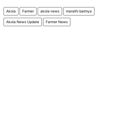
Akola
Farmer
akola news
marathi batmya
Akola News Update
Farmer News