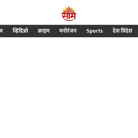
ीज
व्हिडिओ
क्राइम
मनोरंजन
Sports
देश विदेश