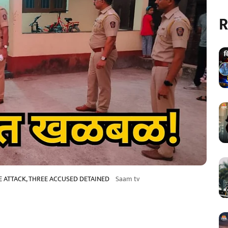
R
E ATTACK, THREE ACCUSED DETAINED
Saam tv