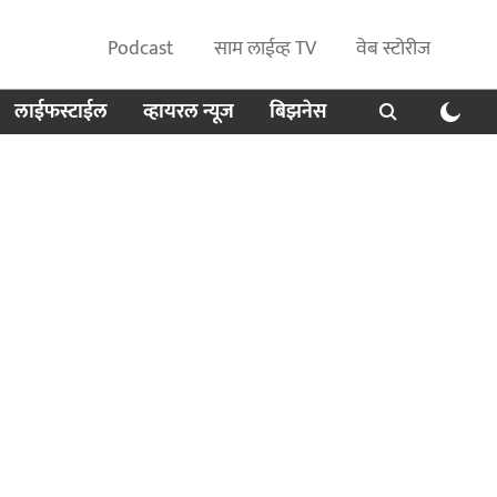
Podcast
साम लाईव्ह TV
वेब स्टोरीज
लाईफस्टाईल
व्हायरल न्यूज
बिझनेस