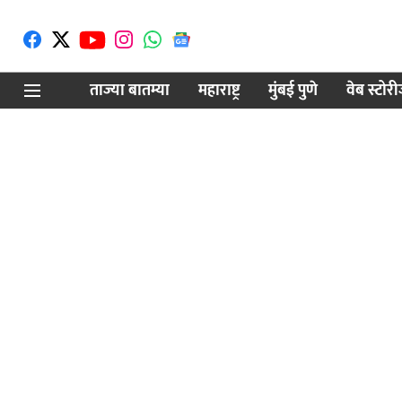
ताज्या बातम्या
महाराष्ट्र
मुंबई पुणे
वेब स्टोर