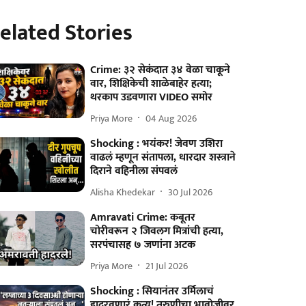
elated Stories
Crime: ३२ सेकंदात ३४ वेळा चाकूने
वार, शिक्षिकेची शाळेबाहेर हत्या;
थरकाप उडवणारा VIDEO समोर
Priya More
04 Aug 2026
Shocking : भयंकर! जेवण उशिरा
वाढलं म्हणून संतापला, धारदार शस्त्राने
दिराने वहिनीला संपवलं
Alisha Khedekar
30 Jul 2026
Amravati Crime: कबूतर
चोरीवरून २ जिवलग मित्रांची हत्या,
सरपंचासह ७ जणांना अटक
Priya More
21 Jul 2026
Shocking : सियानंतर उर्मिलाचं
हादरवणारं कृत्य! तरुणीचा भावोजीवर