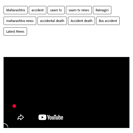
Maharashtra
accident
saam tv
saam tv news
Ratnagiri
maharashtra news
accidental death
Accident death
Bus accident
Latest News