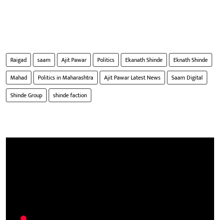
Raigad
saam
Ajit Pawar
Politics
Ekanath Shinde
Eknath Shinde
Mahad
Politics in Maharashtra
Ajit Pawar Latest News
Saam Digital
Shinde Group
shinde faction