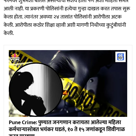
फोनवर शुभमशी बोलत असल्याचा संशय होता पण अशी माहिती समोर
आली नाही. या प्रकरणी पोलिसांनी हत्येचा गुन्हा दाखल करत तपास सुरू
केला होता. त्यानंतर अवघ्या २४ तासांत पोलिसांनी आरोपीला अटक
केली. आरोपीला कठोर शिक्षा व्हावी अशी मागणी निधीच्या कुटुंबीयांनी
केली.
Pune Crime: पुण्यात जनगणान करायला आलेल्या महिला
कर्मचाऱ्यासोबत भयंकर घडलं, १० ते १५ जणांकडून शिवीगाळ