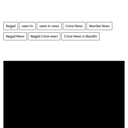
Raigad
saam tv
saam tv news
Crime News
Mumbai News
Raigad News
Raigad Crime news
Crime News in Marathi