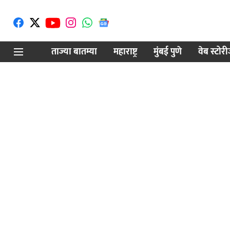
ताज्या बातम्या
महाराष्ट्र
मुंबई पुणे
वेब स्टोर