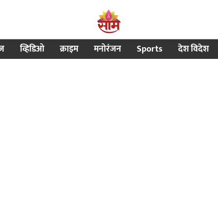
ीज
व्हिडिओ
क्राइम
मनोरंजन
Sports
देश विदेश