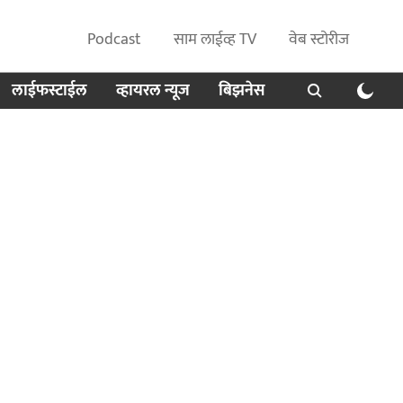
Podcast
साम लाईव्ह TV
वेब स्टोरीज
लाईफस्टाईल
व्हायरल न्यूज
बिझनेस