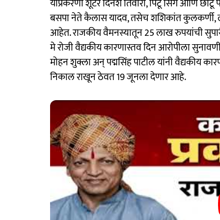
याप्रकरणी शूटर दिनेश तिवारी, पिटू सिंग आणि छोटू प
बसपा नेते कैलास यादव, तसेच शशिकांत कुलकर्णी, 
आहेत. राजकीय वैमनस्यातून 25 लाख रुपयांची सुप
मे रोजी वैद्यकीय कारणास्तव दिन आरोपीला सुनावण
मोहन शुक्ला अन् पद्मसिंह पाटील यांनी वैद्यकीय क
निकाल राखून ठेवत 19 जूनला देणार आहे.