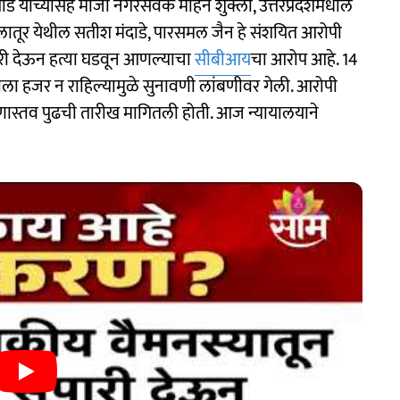
ांडे यांच्यासह माजी नगरसेवक मोहन शुक्ला, उत्तरप्रदेशमधील
लातूर येथील सतीश मंदाडे, पारसमल जैन हे संशयित आरोपी
ारी देऊन हत्या घडवून आणल्याचा
सीबीआय
चा आरोप आहे. 14
ीला हजर न राहिल्यामुळे सुनावणी लांबणीवर गेली. आरोपी
ारणास्तव पुढची तारीख मागितली होती. आज न्यायालयाने